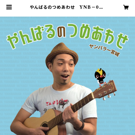
やんばるのつめあわせ YNB－000
3 | 730Records official Shop
site