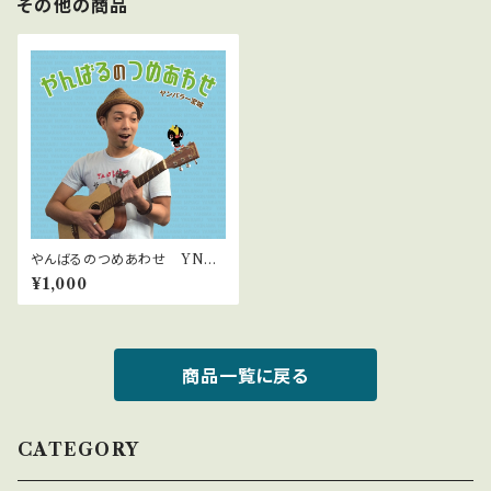
その他の商品
やんばるのつめあわせ YNB
－0003
¥1,000
商品一覧に戻る
CATEGORY